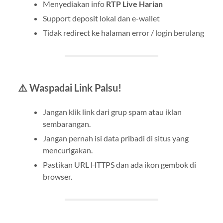
Menyediakan info
RTP Live Harian
Support deposit lokal dan e-wallet
Tidak redirect ke halaman error / login berulang
⚠️
Waspadai Link Palsu!
Jangan klik link dari grup spam atau iklan
sembarangan.
Jangan pernah isi data pribadi di situs yang
mencurigakan.
Pastikan URL HTTPS dan ada ikon gembok di
browser.