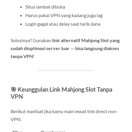
Situs lambat dibuka
Harus pakai VPN yang kadang juga lag
Login gagal atau delay saat tarik dana
Solusinya? Gunakan
link alternatif Mahjong Slot yang
sudah dioptimasi server luar
—
bisa langsung diakses
tanpa VPN
!
🎯
Keunggulan Link Mahjong Slot Tanpa
VPN
Berikut manfaat jika kamu main lewat link direct non-
VPN: