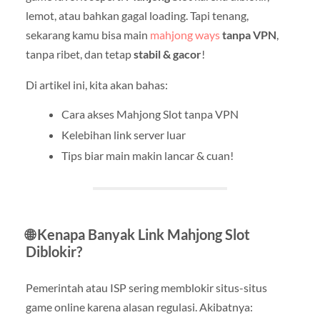
lemot, atau bahkan gagal loading. Tapi tenang,
sekarang kamu bisa main
mahjong ways
tanpa VPN
,
tanpa ribet, dan tetap
stabil & gacor
!
Di artikel ini, kita akan bahas:
Cara akses Mahjong Slot tanpa VPN
Kelebihan link server luar
Tips biar main makin lancar & cuan!
🌐
Kenapa Banyak Link Mahjong Slot
Diblokir?
Pemerintah atau ISP sering memblokir situs-situs
game online karena alasan regulasi. Akibatnya: