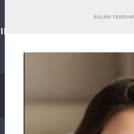
BULAN:
FEBRUAR
ILLE.ORG