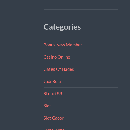
Categories
Bonus New Member
Casino Online
Gates Of Hades
Judi Bola
Sbobet88
Slot
Slot Gacor
Slot Online