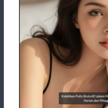
Kelebihan Paito Broto4D dalam M
Harian dan Ming