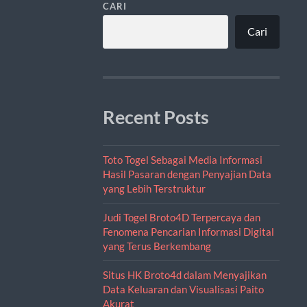
CARI
Cari
Recent Posts
Toto Togel Sebagai Media Informasi
Hasil Pasaran dengan Penyajian Data
yang Lebih Terstruktur
Judi Togel Broto4D Terpercaya dan
Fenomena Pencarian Informasi Digital
yang Terus Berkembang
Situs HK Broto4d dalam Menyajikan
Data Keluaran dan Visualisasi Paito
Akurat