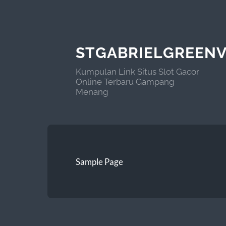
STGABRIELGREENV
Kumpulan Link Situs Slot Gacor
Online Terbaru Gampang
Menang
Sample Page