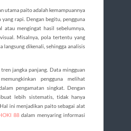
n utama paito adalah kemampuannya
 yang rapi. Dengan begitu, pengguna
l atau mengingat hasil sebelumnya,
visual. Misalnya, pola tertentu yang
a langsung dikenali, sehingga analisis
i tren jangka panjang. Data mingguan
 memungkinkan pengguna melihat
 dalam pengamatan singkat. Dengan
ibuat lebih sistematis, tidak hanya
Hal ini menjadikan paito sebagai alat
 HOKI 88
dalam menyaring informasi