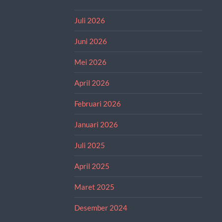
Juli 2026
Juni 2026
Mei 2026
April 2026
Februari 2026
Januari 2026
Juli 2025
April 2025
Maret 2025
Desember 2024