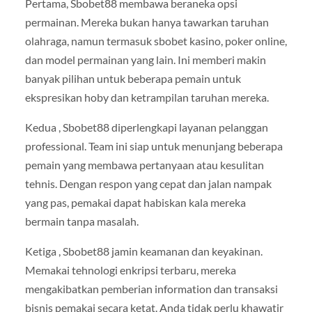
Pertama, Sbobet88 membawa beraneka opsi
permainan. Mereka bukan hanya tawarkan taruhan
olahraga, namun termasuk sbobet kasino, poker online,
dan model permainan yang lain. Ini memberi makin
banyak pilihan untuk beberapa pemain untuk
ekspresikan hoby dan ketrampilan taruhan mereka.
Kedua , Sbobet88 diperlengkapi layanan pelanggan
professional. Team ini siap untuk menunjang beberapa
pemain yang membawa pertanyaan atau kesulitan
tehnis. Dengan respon yang cepat dan jalan nampak
yang pas, pemakai dapat habiskan kala mereka
bermain tanpa masalah.
Ketiga , Sbobet88 jamin keamanan dan keyakinan.
Memakai tehnologi enkripsi terbaru, mereka
mengakibatkan pemberian information dan transaksi
bisnis pemakai secara ketat. Anda tidak perlu khawatir