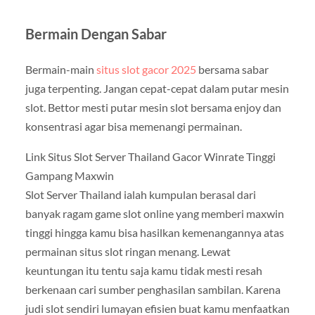
Bermain Dengan Sabar
Bermain-main
situs slot gacor 2025
bersama sabar
juga terpenting. Jangan cepat-cepat dalam putar mesin
slot. Bettor mesti putar mesin slot bersama enjoy dan
konsentrasi agar bisa memenangi permainan.
Link Situs Slot Server Thailand Gacor Winrate Tinggi
Gampang Maxwin
Slot Server Thailand ialah kumpulan berasal dari
banyak ragam game slot online yang memberi maxwin
tinggi hingga kamu bisa hasilkan kemenangannya atas
permainan situs slot ringan menang. Lewat
keuntungan itu tentu saja kamu tidak mesti resah
berkenaan cari sumber penghasilan sambilan. Karena
judi slot sendiri lumayan efisien buat kamu menfaatkan