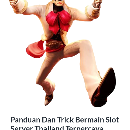
Panduan Dan Trick Bermain Slot
Server Thailand Terpercaya