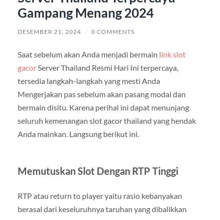
Gampang Menang 2024
DESEMBER 21, 2024
/
0 COMMENTS
Saat sebelum akan Anda menjadi bermain
link slot
gacor
Server Thailand Resmi Hari Ini terpercaya,
tersedia langkah-langkah yang mesti Anda
Mengerjakan pas sebelum akan pasang modal dan
bermain disitu. Karena perihal ini dapat menunjang
seluruh kemenangan slot gacor thailand yang hendak
Anda mainkan. Langsung berikut ini.
Memutuskan Slot Dengan RTP Tinggi
RTP atau return to player yaitu rasio kebanyakan
berasal dari keseluruhnya taruhan yang dibalikkan