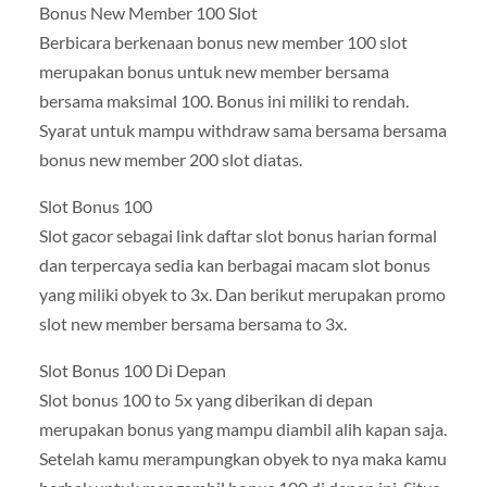
Bonus New Member 100 Slot
Berbicara berkenaan bonus new member 100 slot
merupakan bonus untuk new member bersama
bersama maksimal 100. Bonus ini miliki to rendah.
Syarat untuk mampu withdraw sama bersama bersama
bonus new member 200 slot diatas.
Slot Bonus 100
Slot gacor sebagai link daftar slot bonus harian formal
dan terpercaya sedia kan berbagai macam slot bonus
yang miliki obyek to 3x. Dan berikut merupakan promo
slot new member bersama bersama to 3x.
Slot Bonus 100 Di Depan
Slot bonus 100 to 5x yang diberikan di depan
merupakan bonus yang mampu diambil alih kapan saja.
Setelah kamu merampungkan obyek to nya maka kamu