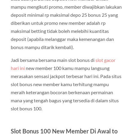
mampu mengikuti promo, member diwajibkan lakukan
deposit minimal rp maksimal depo 25 bonus 25 yang
diberikan untuk promo new member adalah rp
maksimal betting tidak boleh melebihi kuantitas
deposit (apabila melanggar maka kemenangan dan
bonus mampu ditarik kembali).
Jadi bersama bersama main slot bonus di
slot gacor
hari ini
new member 100 kamu mampu langsung
merasakan sensasi jackpot terbesar hari ini. Pada situs
slot bonus new member kamu terhitung mampu
meraih keterangan bocoran berkenaan permainan
mana yang tengah bagus yang tersedia di dalam situs
slot bonus 100.
Slot Bonus 100 New Member Di Awal to