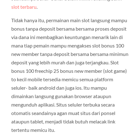
slot terbaru
.
Tidak hanya itu, permainan main slot langsung mampu
bonus tanpa deposit bersama bersama proses deposit
via dana ini membagikan keuntungan menarik lain di
mana tiap pemain mampu mengakses slot bonus 100
new member tanpa deposit bersama bersama minimun
deposit yang lebih murah dan juga terjangkau. Slot
bonus 100 freechip 25 bonus new member (slot game)
to kecil mobile tersedia memicu semua platform
seluler- baik android dan juga ios. Itu mampu
dimainkan langsung gunakan browser ataupun
mengunduh aplikasi. Situs seluler terbuka secara
otomatis seandainya agan muat situs dari ponsel
ataupun tablet, menjadi tidak butuh melacak link
tertentu memicu itu.