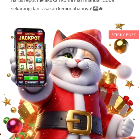
sekarang dan rasakan kemudahannya! 🎰🔥
STICKY POST