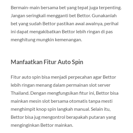
Bermain-main bersama bet yang tepat juga terpenting.
Jangan seringkali mengganti bet Bettor. Gunakanlah
bet yang sudah Bettor pastikan awal awalnya, perihal
ini dapat mengakibatkan Bettor lebih ringan di pas
menghitung mungkin kemenangan.
Manfaatkan Fitur Auto Spin
Fitur auto spin bisa menjadi perpecahan agar Bettor
lebih ringan menang dalam permainan slot server
Thailand. Dengan mengfungsikan fitur ini, Bettor bisa
mainkan mesin slot bersama otomatis tanpa mesti
menghimpit knop spin langkah manual. Selain itu,
Bettor bisa jug mengontrol berapakah putaran yang
menginginkan Bettor mainkan.