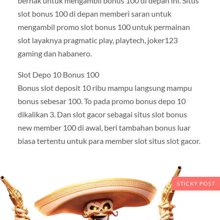
berhak untuk mengambil bonus 100 di depan ini. Situs
slot bonus 100 di depan memberi saran untuk
mengambil promo slot bonus 100 untuk permainan
slot layaknya pragmatic play, playtech, joker123
gaming dan habanero.
Slot Depo 10 Bonus 100
Bonus slot deposit 10 ribu mampu langsung mampu
bonus sebesar 100. To pada promo bonus depo 10
dikalikan 3. Dan slot gacor sebagai situs slot bonus
new member 100 di awal, beri tambahan bonus luar
biasa tertentu untuk para member slot situs slot gacor.
STICKY POST