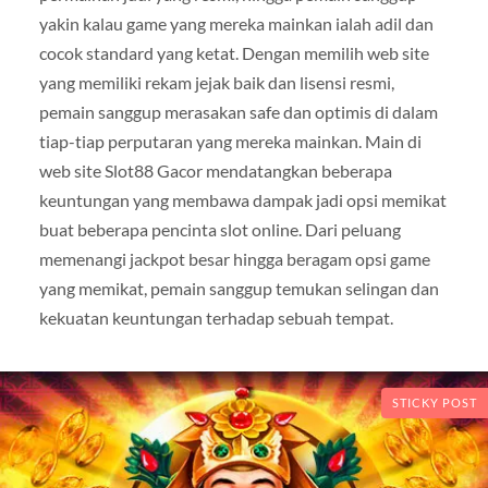
yakin kalau game yang mereka mainkan ialah adil dan
cocok standard yang ketat. Dengan memilih web site
yang memiliki rekam jejak baik dan lisensi resmi,
pemain sanggup merasakan safe dan optimis di dalam
tiap-tiap perputaran yang mereka mainkan. Main di
web site Slot88 Gacor mendatangkan beberapa
keuntungan yang membawa dampak jadi opsi memikat
buat beberapa pencinta slot online. Dari peluang
memenangi jackpot besar hingga beragam opsi game
yang memikat, pemain sanggup temukan selingan dan
kekuatan keuntungan terhadap sebuah tempat.
STICKY POST