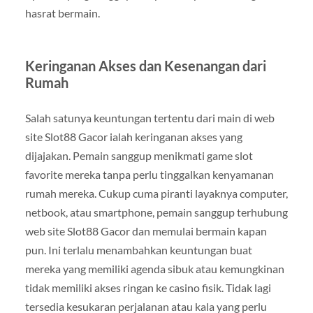
hasrat bermain.
Keringanan Akses dan Kesenangan dari
Rumah
Salah satunya keuntungan tertentu dari main di web
site Slot88 Gacor ialah keringanan akses yang
dijajakan. Pemain sanggup menikmati game slot
favorite mereka tanpa perlu tinggalkan kenyamanan
rumah mereka. Cukup cuma piranti layaknya computer,
netbook, atau smartphone, pemain sanggup terhubung
web site Slot88 Gacor dan memulai bermain kapan
pun. Ini terlalu menambahkan keuntungan buat
mereka yang memiliki agenda sibuk atau kemungkinan
tidak memiliki akses ringan ke casino fisik. Tidak lagi
tersedia kesukaran perjalanan atau kala yang perlu