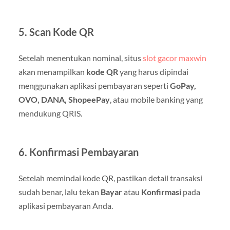
5. Scan Kode QR
Setelah menentukan nominal, situs
slot gacor maxwin
akan menampilkan
kode QR
yang harus dipindai
menggunakan aplikasi pembayaran seperti
GoPay,
OVO, DANA, ShopeePay
, atau mobile banking yang
mendukung QRIS.
6. Konfirmasi Pembayaran
Setelah memindai kode QR, pastikan detail transaksi
sudah benar, lalu tekan
Bayar
atau
Konfirmasi
pada
aplikasi pembayaran Anda.