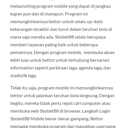
melaunching program mobile yang dapat di jangkau
kapan pun dan di manapun. Program ini
memungkinkannya bettor untuk selalu up-date
keterangan terakhir dan turut dalam taruhan bola di
mana saja mereka ada. Sbobet88 selalu berupaya
memberi layanan paling baik untuk beberapa
pemainnya. Dengan program mobile, membuka akses
lebih luas untuk bettor untuk terhubung bervariasi
information seperti perkiraan laga, agenda laga, dan
stadistik laga.
Tidak itu saja, program mobile ini memungkinkannya
bettor untuk jalankan taruhan bola langsung. Dengan
begitu, mereka tidak perlu repot cari computer atau
membuka web Sbobet88 di browser. Langkah Login
Sbobet88 Mobile benar-benar gampang. Bettor
memadai membuka program dan masukkan username